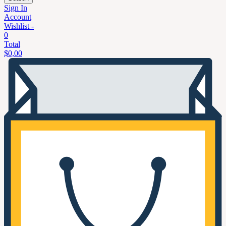
Sign In
Account
Wishlist -
0
Total
$
0,00