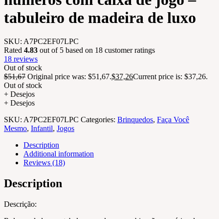
tabuleiro de madeira de luxo
SKU:
A7PC2EF07LPC
Rated
4.83
out of 5 based on
18
customer ratings
18
reviews
Out of stock
$
51,67
Original price was: $51,67.
$
37,26
Current price is: $37,26.
Out of stock
+ Desejos
+ Desejos
SKU:
A7PC2EF07LPC
Categories:
Brinquedos
,
Faça Você
Mesmo
,
Infantil
,
Jogos
Description
Additional information
Reviews (18)
Description
Descrição: