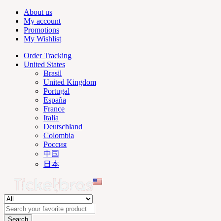
About us
My account
Promotions
My Wishlist
Order Tracking
United States
Brasil
United Kingdom
Portugal
España
France
Italia
Deutschland
Colombia
Россия
中国
日本
Search